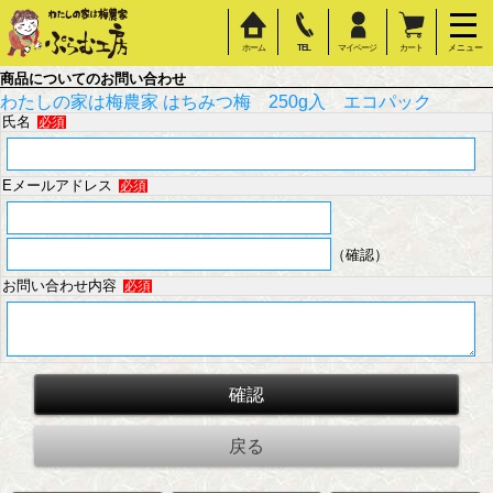
ホーム
TEL
マイページ
カート
メニュー
商品についてのお問い合わせ
わたしの家は梅農家 はちみつ梅 250g入 エコパック
氏名
必須
Eメールアドレス
必須
（確認）
お問い合わせ内容
必須