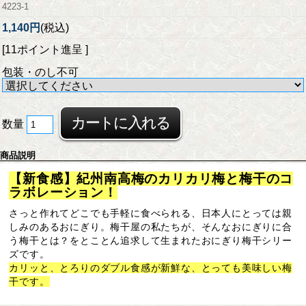
4223-1
1,140円
(税込)
[11ポイント進呈 ]
包装・のし不可
数量
商品説明
【新食感】紀州南高梅のカリカリ梅と梅干のコ
ラボレーション！
さっと作れてどこでも手軽に食べられる、日本人にとっては親
しみのあるおにぎり。梅干屋の私たちが、そんなおにぎりに合
う梅干とは？をとことん追求して生まれたおにぎり梅干シリー
ズです。
カリッと、とろりのダブル食感が新鮮な、とっても美味しい梅
干です。