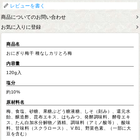
レビューを書く
商品についてのお問い合わせ
お気に入りに登録
商品名
おにぎり梅干 種なしカリとろ梅
内容量
120g入
塩分
約10%
原材料名
梅、食塩、砂糖、果糖ぶどう糖液糖、しそ（刻み）、還元水
飴、醸造酢、昆布エキス、はちみつ、発酵調味料、酵母エキ
ス、たん白加水分解物／酒精、調味料（アミノ酸等）、酸味
料、甘味料（スクラロース）、V.B1、野菜色素、（一部に大
豆を含む）