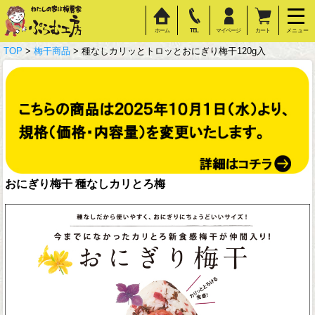
ホーム
TEL
マイページ
カート
メニュー
TOP
>
梅干商品
> 種なしカリッとトロッとおにぎり梅干120g入
おにぎり梅干 種なしカリとろ梅