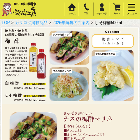
ホーム
TEL
マイページ
カート
メニュー
TOP
>
カタログ掲載商品
>
2026年向暑のご案内
> しそ梅酢500ml