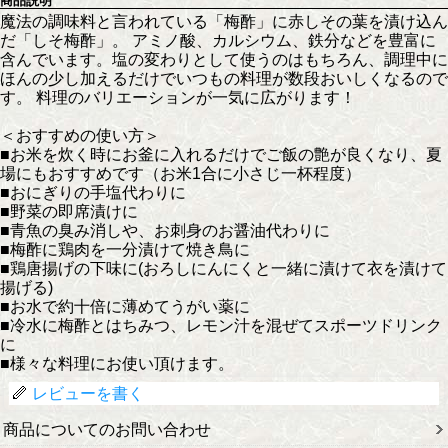
商品説明
魔法の調味料と言われている「梅酢」に赤しその葉を漬け込ん
だ「しそ梅酢」。 アミノ酸、カルシウム、鉄分などを豊富に
含んでいます。塩の変わりとして使うのはもちろん、調理中に
ほんの少し加えるだけでいつもの料理が数段おいしくなるので
す。 料理のバリエーションが一気に広がります！
＜おすすめの使い方＞
■お米を炊く時にお釜に入れるだけでご飯の艶が良くなり、夏
場にもおすすめです（お米1合に小さじ一杯程度）
■おにぎりの手塩代わりに
■野菜の即席漬けに
■青魚の臭み消しや、お刺身のお醤油代わりに
■梅酢に鶏肉を一分漬けて焼き鳥に
■鶏唐揚げの下味に(おろしにんにくと一緒に漬けて衣を漬けて
揚げる)
■お水で約十倍に薄めてうがい薬に
■冷水に梅酢とはちみつ、レモン汁を混ぜてスポーツドリンク
に
■様々な料理にお使い頂けます。
レビューを書く
商品についてのお問い合わせ