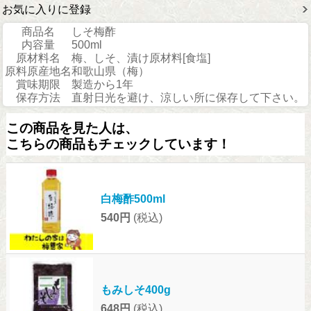
お気に入りに登録
商品名
しそ梅酢
内容量
500ml
原材料名
梅、しそ、漬け原材料[食塩]
原料原産地名
和歌山県（梅）
賞味期限
製造から1年
保存方法
直射日光を避け、涼しい所に保存して下さい。
この商品を見た人は、
こちらの商品もチェックしています！
白梅酢500ml
540円
(税込)
もみしそ400g
648円
(税込)