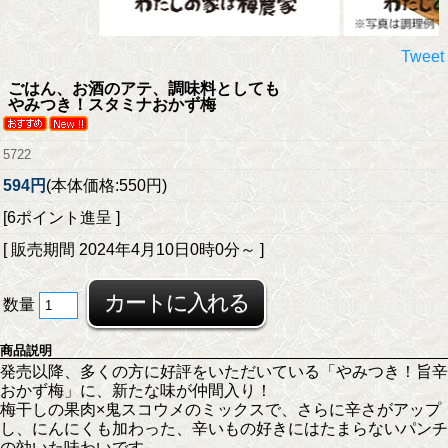
Tweet
ごはん、お酒のアテ、調味料としても
やみつき！スタミナおかず梅
5722
594円
(本体価格:550円)
[6ポイント進呈 ]
[ 販売期間
2024年4月10日0時0分
～ ]
数量
商品説明
発売以降、多くの方に好評をいただいている「やみつき！旨辛
おかず梅」に、新たな味が仲間入り！
梅干しの果肉×鬼スコウメのミックスで、さらに辛さがアップ
し、にんにくも加わった、辛いもの好きにはたまらないパンチ
の効いた味わいです。