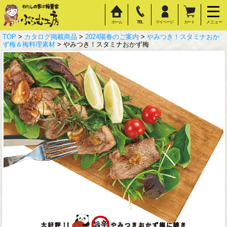
ホーム
TEL
マイページ
カート
メニュー
TOP
>
カタログ掲載商品
>
2024陽春のご案内
>
やみつき！スタミナおか
ず梅＆梅料理素材
> やみつき！スタミナおかず梅