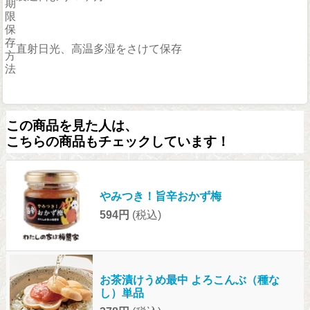
期
限
保
存
直射日光、高温多湿をさけて保存
方
法
この商品を見た人は、
こちらの商品もチェックしています！
やみつき！旨辛おかず梅
594円
(税込)
お茶漬けうめ最中 よろこんぶ（種な
し）単品