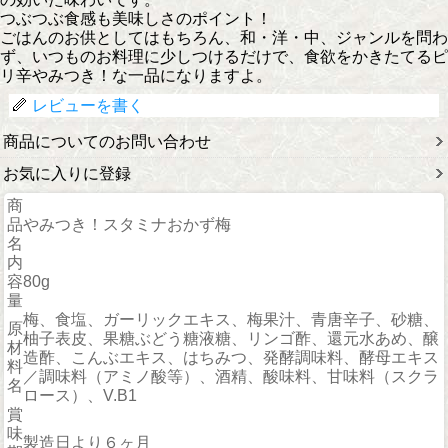
つぶつぶ食感も美味しさのポイント！
ごはんのお供としてはもちろん、和・洋・中、ジャンルを問わ
ず、いつものお料理に少しつけるだけで、食欲をかきたてるピ
リ辛やみつき！な一品になりますよ。
レビューを書く
商品についてのお問い合わせ
お気に入りに登録
商
品
やみつき！スタミナおかず梅
名
内
容
80g
量
梅、食塩、ガーリックエキス、梅果汁、青唐辛子、砂糖、
原
柚子表皮、果糖ぶどう糖液糖、リンゴ酢、還元水あめ、醸
材
造酢、こんぶエキス、はちみつ、発酵調味料、酵母エキス
料
／調味料（アミノ酸等）、酒精、酸味料、甘味料（スクラ
名
ロース）、V.B1
賞
味
製造日より６ヶ月