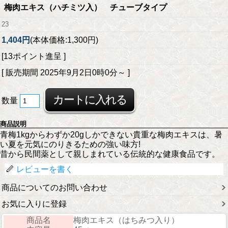
梅肉エキス（ハチミツ入） チューブタイプ
23
1,404円
(本体価格:1,300円)
[13ポイント進呈 ]
[ 販売期間
2025年9月2日0時0分
～ ]
数量
商品説明
青梅1kgからわずか20gしかできない貴重な梅肉エキスは、暑
い夏を元気にのりきるための強い味方!
昔から民間薬として親しまれている伝統的な健康食品です。
レビューを書く
商品についてのお問い合わせ
お気に入りに登録
商品名
梅肉エキス（はちみつ入り）