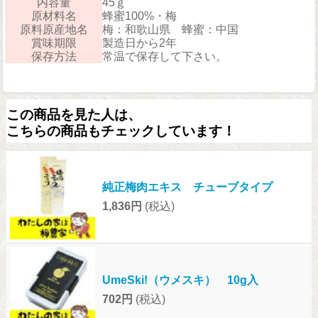
内容量
45ｇ
原材料名
蜂蜜100%・梅
原料原産地名
梅：和歌山県 蜂蜜：中国
賞味期限
製造日から2年
保存方法
常温で保存して下さい。
この商品を見た人は、
こちらの商品もチェックしています！
純正梅肉エキス チューブタイプ
1,836円
(税込)
UmeSki!（ウメスキ） 10g入
702円
(税込)