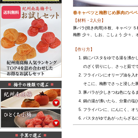
春キャベツと梅酢じめ豚肉のペペ
【材料・2人分】
豚バラ(焼き肉用)８枚、キャベツ 
梅酢 少々、しお、こしょう 少々、
【作り方】
鍋にパスタをゆでる湯を沸かし
のざく切りにし、さっと茹で
フライパンにオリーブ油を入
そこに、梅酢でさっと浸した
豚バラが少しきつね色になる
鍋の湯が沸いたら、分量の塩(
フライパンに、にんにく、オ
パスタがゆであがったらざる