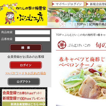
｜
TOPへ
｜
紀州梅干商
商品検索
TOP
>
ぷらむけいこの旬の梅料理
>春キ
品番検索
会員登録がお済みのお客様
>>パスワードをお忘れの場合