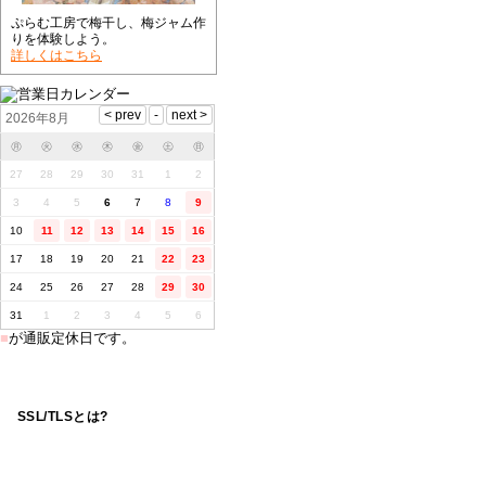
ぷらむ工房で梅干し、梅ジャム作
りを体験しよう。
詳しくはこちら
2026年8月
㊊
㊋
㊌
㊍
㊎
㊏
㊐
27
28
29
30
31
1
2
3
4
5
6
7
8
9
10
11
12
13
14
15
16
17
18
19
20
21
22
23
24
25
26
27
28
29
30
31
1
2
3
4
5
6
■
が通販定休日です。
SSL/TLSとは?