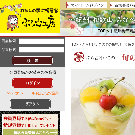
｜
TOPへ
｜
紀州梅干商
商品検索
TOP
>
ぷらむけいこの旬の梅料理
>うめ
品番検索
会員登録がお済みのお客様
>>パスワードをお忘れの場合