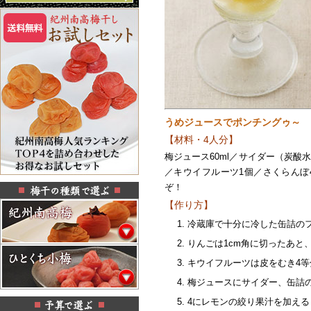
うめジュースでポンチングゥ～
【材料・4人分】
梅ジュース60ml／サイダー（炭酸水）
／キウイフルーツ1個／さくらんぼ
ぞ！
【作り方】
冷蔵庫で十分に冷した缶詰の
りんごは1cm角に切ったあと
キウイフルーツは皮をむき4等
梅ジュースにサイダー、缶詰の
4にレモンの絞り果汁を加える