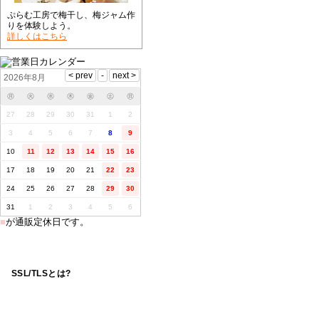
ぷらむ工房で梅干し、梅ジャム作
りを体験しよう。
詳しくはこちら
2026年8月
㊊
㊋
㊌
㊍
㊎
㊏
㊐
27
28
29
30
31
1
2
3
4
5
6
7
8
9
10
11
12
13
14
15
16
17
18
19
20
21
22
23
24
25
26
27
28
29
30
31
1
2
3
4
5
6
■
が通販定休日です。
SSL/TLSとは?