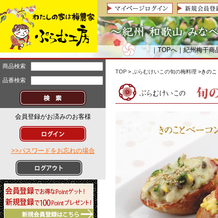
｜
TOPへ
｜
紀州梅干商
商品検索
TOP
>
ぷらむけいこの旬の梅料理
>きの
品番検索
会員登録がお済みのお客様
>>パスワードをお忘れの場合