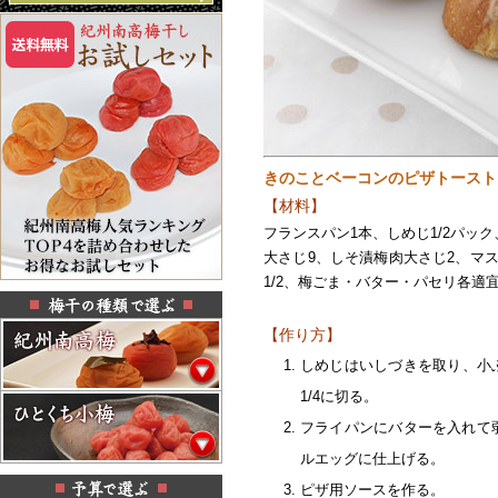
きのことベーコンのピザトースト
【材料】
フランスパン1本、しめじ1/2パッ
大さじ9、しそ漬梅肉大さじ2、マス
1/2、梅ごま・バター・パセリ各適
【作り方】
しめじはいしづきを取り、小
1/4に切る。
フライパンにバターを入れて
ルエッグに仕上げる。
ピザ用ソースを作る。