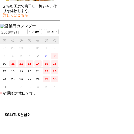
ぷらむ工房で梅干し、梅ジャム作
りを体験しよう。
詳しくはこちら
2026年8月
㊊
㊋
㊌
㊍
㊎
㊏
㊐
27
28
29
30
31
1
2
3
4
5
6
7
8
9
10
11
12
13
14
15
16
17
18
19
20
21
22
23
24
25
26
27
28
29
30
31
1
2
3
4
5
6
■
が通販定休日です。
SSL/TLSとは?