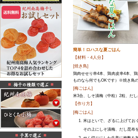
簡単！ロハスな夏ごはん
【材料・4人分】
[焼き鳥]
鶏肉せせり串4本、鶏肉皮串4本、
ものなら何でもOKです）※焼き鳥
[梅ごはん]
米3合、しそ漬梅（中粒）2粒、だし昆
【作り方】
[梅ごはん]
米はといで、ざるに上げてお
その上にしそ漬梅、だし昆布
せん切りにした生姜に梅酢を