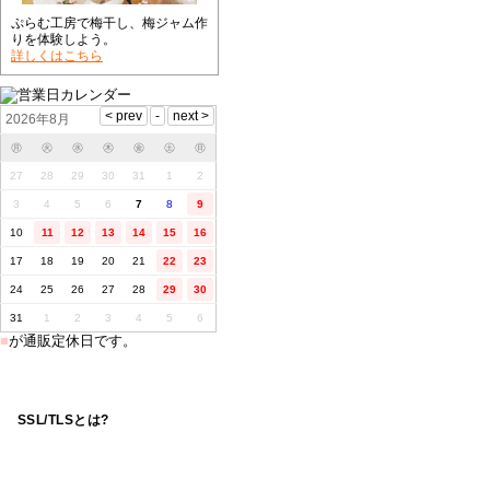
ぷらむ工房で梅干し、梅ジャム作
りを体験しよう。
詳しくはこちら
2026年8月
㊊
㊋
㊌
㊍
㊎
㊏
㊐
27
28
29
30
31
1
2
3
4
5
6
7
8
9
10
11
12
13
14
15
16
17
18
19
20
21
22
23
24
25
26
27
28
29
30
31
1
2
3
4
5
6
■
が通販定休日です。
SSL/TLSとは?