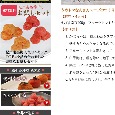
うめトマなんきんスープのつくり
【材料・4人分】
えびす南京400g、フルーツトマト2
【作り方】
かぼちゃは、種とわたをスプ
熱するとやわらかくなるので
フルーツトマトは湯むきして
白干梅は、種を除いて包丁で
鍋に1・2・3と軽く洗ったお
あら熱をとった4を1分程度ミ
5を再び鍋に流し入れ、牛乳