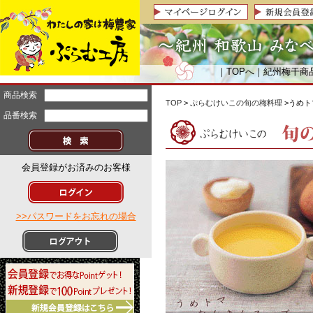
｜
TOPへ
｜
紀州梅干商
商品検索
TOP
>
ぷらむけいこの旬の梅料理
>うめ
品番検索
会員登録がお済みのお客様
>>パスワードをお忘れの場合