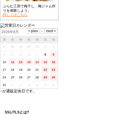
ぷらむ工房で梅干し、梅ジャム作
りを体験しよう。
詳しくはこちら
2026年8月
㊊
㊋
㊌
㊍
㊎
㊏
㊐
27
28
29
30
31
1
2
3
4
5
6
7
8
9
10
11
12
13
14
15
16
17
18
19
20
21
22
23
24
25
26
27
28
29
30
31
1
2
3
4
5
6
■
が通販定休日です。
SSL/TLSとは?