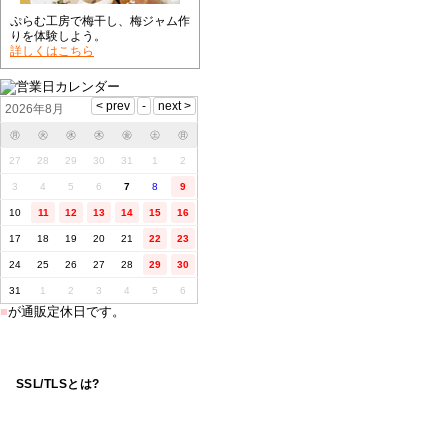
ぷらむ工房で梅干し、梅ジャム作
りを体験しよう。
詳しくはこちら
2026年8月
㊊
㊋
㊌
㊍
㊎
㊏
㊐
27
28
29
30
31
1
2
3
4
5
6
7
8
9
10
11
12
13
14
15
16
17
18
19
20
21
22
23
24
25
26
27
28
29
30
31
1
2
3
4
5
6
■
が通販定休日です。
SSL/TLSとは?