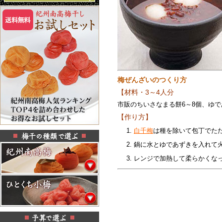
梅ぜんざいのつくり方
【材料・3～4人分
市販のちいさなまる餅6～8個、ゆであず
【作り方】
白千梅
は種を除いて包丁でた
鍋に水とゆであずきを入れて
レンジで加熱して柔らかくな