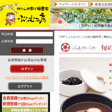
｜
TOPへ
｜
紀州梅干商
商品検索
TOP
>
ぷらむけいこの旬の梅料理
> 梅ぜ
品番検索
会員登録がお済みのお客様
>>パスワードをお忘れの場合