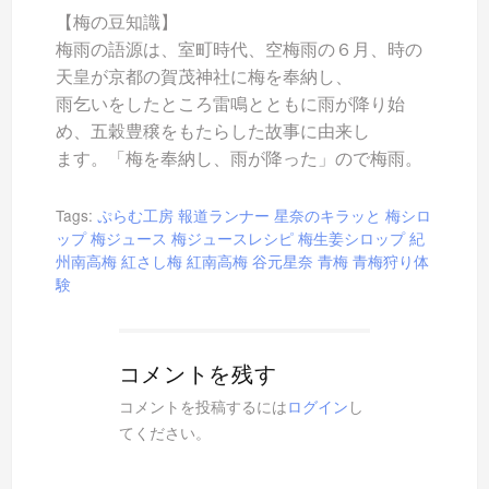
【梅の豆知識】
梅雨の語源は、室町時代、空梅雨の６月、時の
天皇が京都の賀茂神社に梅を奉納し、
雨乞いをしたところ雷鳴とともに雨が降り始
め、五穀豊穣をもたらした故事に由来し
ます。「梅を奉納し、雨が降った」ので梅雨。
Tags:
ぷらむ工房
報道ランナー
星奈のキラッと
梅シロ
ップ
梅ジュース
梅ジュースレシピ
梅生姜シロップ
紀
州南高梅
紅さし梅
紅南高梅
谷元星奈
青梅
青梅狩り体
験
コメントを残す
コメントを投稿するには
ログイン
し
てください。