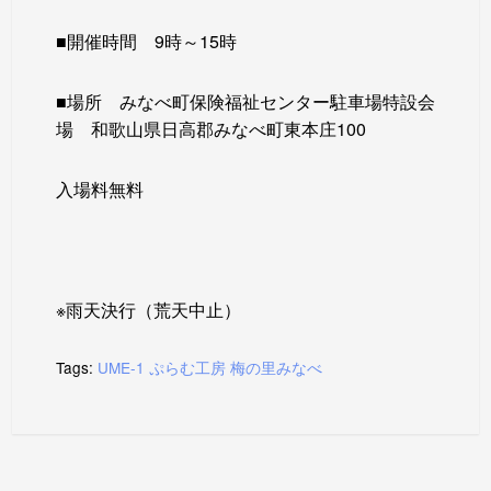
■開催時間 9時～15時
■場所 みなべ町保険福祉センター駐車場特設会
場 和歌山県日高郡みなべ町東本庄100
入場料無料
※雨天決行（荒天中止）
Tags:
UME-1
ぷらむ工房
梅の里みなべ