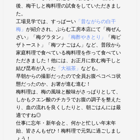
後、梅干しと梅料理の試食をしていただきまし
た。
工場見学では、すっぱーい
「昔ながらの白干
梅」
が紹介され、ぷらむ工房本店にて「梅ぜん
ざい」「梅グラタン」
「梅酢やきとり」
「梅ピ
ザトースト」「梅ツナごはん」など、普段から
家庭料理で食べている梅料理を作って食べてい
ただきました！他には、お正月に飲む梅干しと
結び昆布が入った
「大福茶」
なども。
早朝からの撮影だったので全員お腹ペコペコ状
態だったのか、お箸が進む進む！
梅料理は、梅の風味と酸味がさっぱりとして、
しかもクエン酸のチカラでお腹の調子を整えた
り、血の流れを良くしたりと、朝ごはんには最
適ですね◎
仕事に忘年・新年会と、何かと忙しい年末年
始、皆さんもぜひ！梅料理で元気に過ごしまし
ょう！