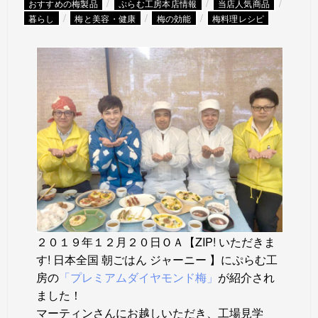
/
/
/
おすすめの梅製品
ぷらむ工房本店情報
当店人気商品
/
/
/
暮らし
梅と美容・健康
梅の効能
梅料理レシピ
２０１９年１２月２０日ＯＡ【ZIP! いただきま
す! 日本全国 朝ごはん ジャーニー 】にぷらむ工
房の
「プレミアムダイヤモンド梅」
が紹介され
ました！
マーティンさんにお越しいただき、工場見学