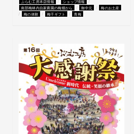
/
/
ぷらむ工房本店情報
ショップ情報
/
/
南部梅林内自家農園の梅畑から
御中元
梅のお土産
/
/
/
梅の体験
梅干ギフト
青梅