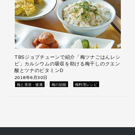
TBSジョブチューンで紹介「梅ツナごはんレシ
ピ」カルシウムの吸収を助ける梅干しのクエン
酸とツナのビタミンD
2018年6月30日
/
/
梅と美容・健康
梅の効能
梅料理レシピ