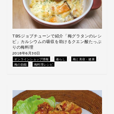
TBSジョブチューンで紹介「梅グラタンのレシ
ピ」カルシウムの吸収を助けるクエン酸たっぷ
りの梅料理
2018年6月30日
/
/
/
オンラインショップ情報
暮らし
梅と美容・健康
/
梅の効能
梅料理レシピ