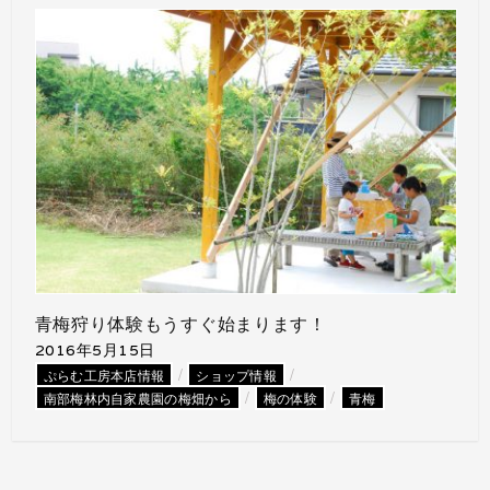
青梅狩り体験もうすぐ始まります！
2016年5月15日
/
/
ぷらむ工房本店情報
ショップ情報
/
/
南部梅林内自家農園の梅畑から
梅の体験
青梅