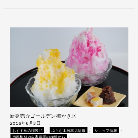
新発売☆ゴールデン梅かき氷
2016年6月3日
/
/
/
おすすめの梅製品
ぷらむ工房本店情報
ショップ情報
/
南部梅林内自家農園の梅畑から