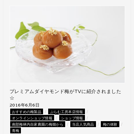
プレミアムダイヤモンド梅がTVに紹介されました
☆
2016年6月6日
/
/
おすすめの梅製品
ぷらむ工房本店情報
/
/
オンラインショップ情報
ショップ情報
/
/
/
南部梅林内自家農園の梅畑から
当店人気商品
梅の体験
青梅