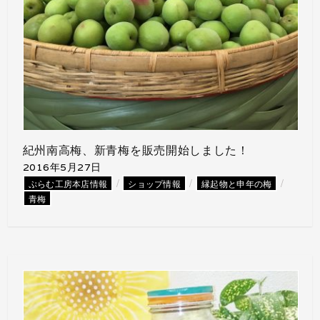
紀州南高梅、新青梅を販売開始しました！
2016年5月27日
/
/
/
ぷらむ工房本店情報
ショップ情報
縁起物と申年の梅
青梅