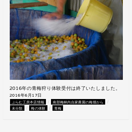
2016年の青梅狩り体験受付は終了いたしました。
2016年6月17日
/
/
ぷらむ工房本店情報
南部梅林内自家農園の梅畑から
/
/
未分類
梅の体験
青梅