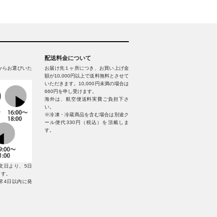
配送料金について
からお選びいた
お届け先１ヶ所につき、お買い上げ金
額が10,000円以上で送料無料とさせて
いただきます。10,000円未満の場合は
660円を申し受けます。
海外は、航空便送料実費ご負担下さ
い。
※冷凍・冷蔵商品を含む場合は別途ク
ール便代330円（税込）を頂戴しま
す。
文日より、5日
ます。
常4日以内に発