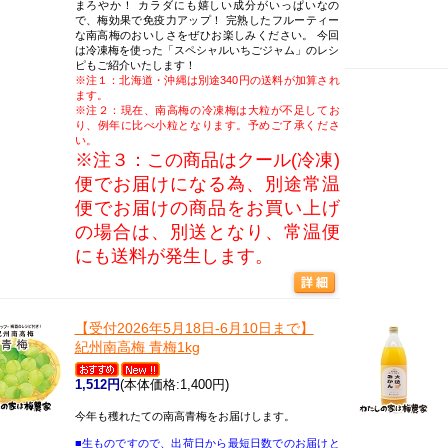
まろやか！ カラダにも嬉しい成分がいっぱいなの
で、梅効果で免疫力アップ！ 完熟したフルーティー
な南高梅のおいしさをぜひお楽しみください。 今回
は冷凍梅を使った「スペシャルいちごジャム」のレシ
ピもご紹介いたします！
※注１：北海道・沖縄は別途340円の送料が加算され
ます。
※注２：現在、南高梅の冷凍梅は大粒が不足してお
り、例年に比べ小粒となります。予めご了承くださ
い。
※注３：この商品はクール(冷凍)
便でお届けになる為、別途常温
便でお届けの商品をお買い上げ
の場合は、別送となり、常温便
にも送料が発生します。
【受付2026年5月18日-6月10日まで】
紀州南高梅 青梅1kg
1,512円
(本体価格:1,400円)
今年も穫れたての南高青梅をお届けします。
■生ものですので、出荷日から最短日数でのお届けと