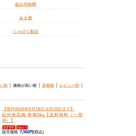
金山寺味噌
あま酒
じゃばら製品
い順
価格が高い順
新着順
レビュー順
【受付2026年5月18日-6月10日まで】
紀州南高梅 青梅5kg【送料無料（一部
別）】
販売価格
7,560円
(税込)