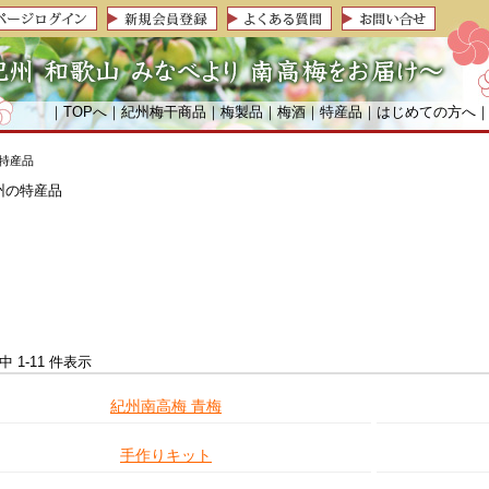
｜
TOPへ
｜
紀州梅干商品
｜
梅製品
｜
梅酒
｜
特産品
｜
はじめての方へ
 特産品
件中 1-11 件表示
紀州南高梅 青梅
手作りキット