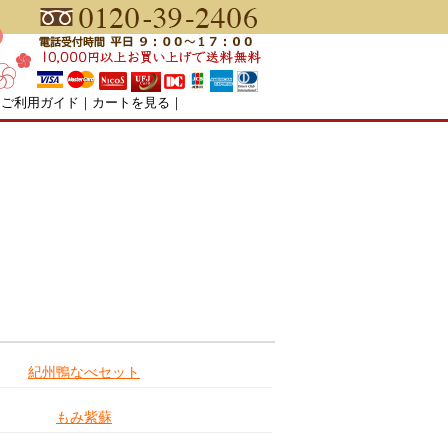
｜
ご利用ガイド
｜
カートを見る
｜
紀州の特産品
紀州鴨なべセット
もみ紫蘇