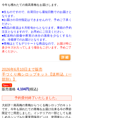
今年も穫れたての南高青梅をお届けします。
■生ものですので、出荷日から最短日数でのお届けと
なります。
■お届けの日付指定はできませんので、予めご了承く
ださい。
■商品の発送は６月初旬からとなります。事前の予約
注文となりますので、お早めにご注文ください。
■配送時の損傷や果実の水分の蒸発を少なくするた
め、冷蔵便でのお届けとなります。
■青梅はとてもデリケートな商品なので、
お届け時に
多少キズが入ってしまう場合もございます。予めご了
承ください。
2026年6月10日まで販売
手づくり梅シロップキット【送料込（一
部別）】
販売価格
4,104円
(税込)
予約受付終了いたしました。
大好評！南高梅の青梅からつくる梅シロップのキット
です。今年も採れたての青梅をお届け出来る今の季節
限定でご用意しました。インテリアの一部としても楽
しめるシンプルな果実用保存ビンは、使用後もいろん