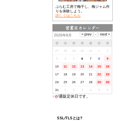
ぷらむ工房で梅干し、梅ジャム作
りを体験しよう。
詳しくはこちら
2026年8月
㊊
㊋
㊌
㊍
㊎
㊏
㊐
27
28
29
30
31
1
2
3
4
5
6
7
8
9
10
11
12
13
14
15
16
17
18
19
20
21
22
23
24
25
26
27
28
29
30
31
1
2
3
4
5
6
■
が通販定休日です。
SSL/TLSとは?