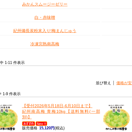
みかんスムージーゼリー
白・赤味噌
紀州備長炭粉末入り!梅まんじゅう
冷凍完熟南高梅
件中 1-11 件表示
並び替え
価格が安
中 1-9 件表示
【受付2026年5月18日-6月10日まで】
紀州南高梅 青梅10kg【送料無料(一部
別)】
販売価格
15,120円
(税込)