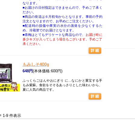
なります。
■お届けの日付指定はできませんので、予めご了承く
ださい。
■商品の発送は６月初旬からとなります。事前の予約
注文となりますので、お早めにご注文ください。
■配送時の損傷や果実の水分の蒸発を少なくするた
め、冷蔵便でのお届けとなります。
■青梅はとてもデリケートな商品なので、
お届け時に
多少キズが入ってしまう場合もございます。予めご了
承ください。
もみしそ400g
648円
(本体価格:600円)
ふっくらごはんやおにぎり に…なにかと重宝する手
もみ紫蘇。食欲をそそるあっさりとした味わいから、
夏に人気の商品です。
中 1-9 件表示