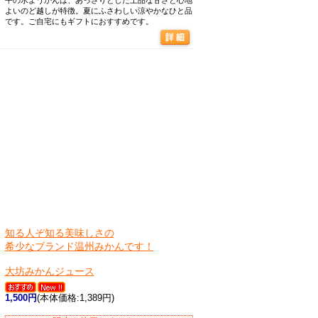
平の水ようかんは、あっさりとした上品な甘さと心地
よいのど越しが特徴。夏にふさわしい涼やかなひと品
です。ご自宅にもギフトにおすすめです。
知る人ぞ知る美味しさの
希少なブランド温州みかんです！
大坊みかんジュース
1,500円
(本体価格:1,389円)