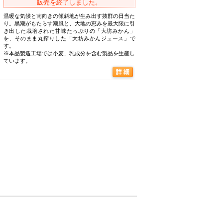
販売を終了しました。
温暖な気候と南向きの傾斜地が生み出す抜群の日当た
り。黒潮がもたらす潮風と、大地の恵みを最大限に引
き出した栽培された甘味たっぷりの「大坊みかん」
を、そのまま丸搾りした「大坊みかんジュース」で
す。
※本品製造工場では小麦、乳成分を含む製品を生産し
ています。