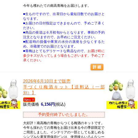
今年も穫れたての南高青梅をお届けします。
■生ものですので、出荷日から最短日数でのお届けと
なります。
■お届けの日付指定はできませんので、予めご了承く
ださい。
■商品の発送は６月初旬からとなります。事前の予約
注文となりますので、お早めにご注文ください。
■配送時の損傷や果実の水分の蒸発を少なくするた
め、冷蔵便でのお届けとなります。
■青梅はとてもデリケートな商品なので、
お届け時に
多少キズが入ってしまう場合もございます。予めご了
承ください。
2026年6月10日まで販売
手づくり梅酒キット【送料込（一部
別）】
販売価格
6,156円
(税込)
予約受付終了いたしました。
大好評！南高梅の青梅からつくる梅酒のキットです。
今年も採れたての青梅をお届け出来る今の季節限定で
ご用意しました。インテリアの一部としても楽しめる
シンプルな果実用保存ビンは、使用後もいろんなシー