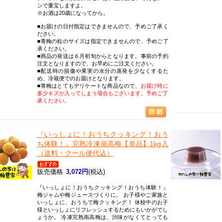
ンで重宝しますよ。
※お酒は20歳になってから。
■お届けの日付指定はできませんので、予めご了承く
ださい。
■青梅の粒のサイズは指定できませんので、予めご了
承ください。
■商品の発送は６月初旬からとなります。事前の予約
注文となりますので、お早めにご注文ください。
■配送時の損傷や果実の水分の蒸発を少なくするた
め、冷蔵便でのお届けとなります。
■青梅はとてもデリケートな商品なので、
お届け時に
多少キズが入ってしまう場合もございます。予めご了
承ください。
『いっしょに！おうちクッキング！おう
ち体験！』
完熟冷凍南高梅【単品】1kg入
（送料・クール便代込）
販売価格
3,072円
(税込)
『いっしょに！おうちクッキング！おうち体験！』
梅ジャムや梅ジュースづくりに。 お子様やご家族と
いっしょに、おうちで梅クッキング！ 休校中のお子
様といっしょにリフレッシュするためにもいかがでし
ょうか。 冷凍完熟南高梅は、渋味がなくてとっても