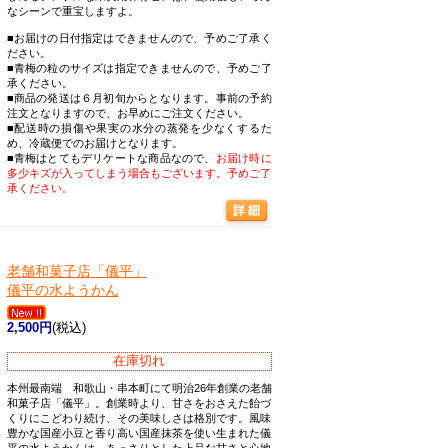
なシーンで重宝しますよ。
■お届けの日付指定はできませんので、予めご了承く
ださい。
■青梅の粒のサイズは指定できませんので、予めご了
承ください。
■商品の発送は６月初旬からとなります。事前の予約
注文となりますので、お早めにご注文ください。
■配送時の損傷や果実の水分の蒸発を少なくするた
め、冷蔵便でのお届けとなります。
■青梅はとてもデリケートな商品なので、
お届け時に
多少キズが入ってしまう場合もございます。予めご了
承ください。
老舗和菓子店「儀平」
儀平の水ようかん
2,500円
(税込)
在庫切れ
本州最南端 和歌山・串本町にて明治26年創業の老舗
和菓子店「儀平」。創業時より、甘さをおさえた飴づ
くりにこどわり続け、その美味しさは格別です。風味
豊かな国産小豆と香り高い国産抹茶を使い生まれた儀