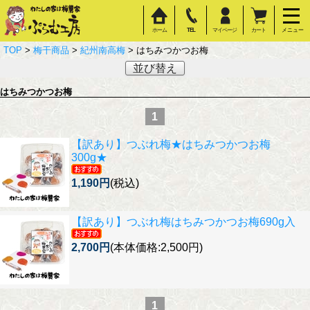
ホーム
TEL
マイページ
カート
メニュー
TOP
>
梅干商品
>
紀州南高梅
> はちみつかつお梅
並び替え
はちみつかつお梅
1
【訳あり】
つぶれ梅★はちみつかつお梅
300g★
1,190円
(税込)
【訳あり】
つぶれ梅はちみつかつお梅690g入
2,700円
(本体価格:2,500円)
1