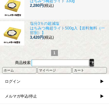
はちみつ梅超ライト 330g
2,280円
(税込)
塩分3％の超減塩
はちみつ梅超ライト500g入【送料無料（一
部別）】
3,420円
(税込)
1
商品検索
ホーム
マイページ
カート
ログイン
メルマガ申込/停止