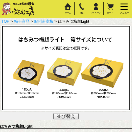
ホーム
TEL
マイページ
カート
メニュー
TOP
>
梅干商品
>
紀州南高梅
> はちみつ梅超Light
並び替え
はちみつ梅超Light