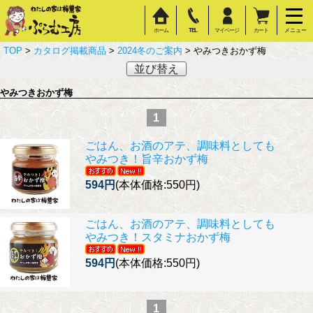
ホーム
TEL
マイページ
カート
メニュー
TOP
>
カタログ掲載商品
>
2024冬のご案内
> やみつきおかず梅
並び替え
やみつきおかず梅
1
ごはん、お酒のアテ、調味料としても
やみつき！旨辛おかず梅
594円
(本体価格:550円)
ごはん、お酒のアテ、調味料としても
やみつき！スタミナおかず梅
594円
(本体価格:550円)
1