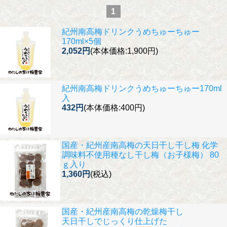
1
紀州南高梅ドリンク
うめちゅーちゅー
170ml×5個
2,052円
(本体価格:1,900円)
紀州南高梅ドリンク
うめちゅーちゅー170ml
入
432円
(本体価格:400円)
国産・紀州産南高梅の天日干し干し梅 化学
調味料不使用
種なし干し梅（お子様梅） 80
ｇ入り
1,360円
(税込)
国産・紀州産南高梅の乾燥梅干し
天日干しでじっくり仕上げた