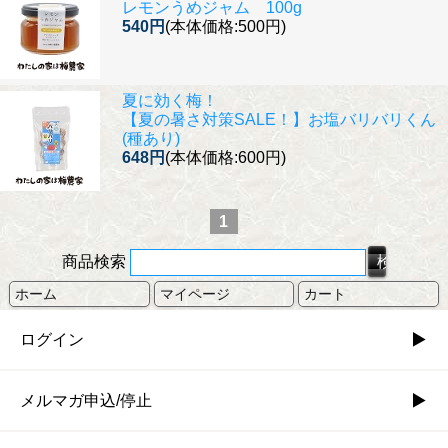
レモンうめジャム 100g
540円
(本体価格:500円)
夏に効く梅！
【夏の暑さ対策SALE！】お塩バリバリくん
(種あり)
648円
(本体価格:600円)
1
商品検索
ホーム
マイページ
カート
ログイン
メルマガ申込/停止