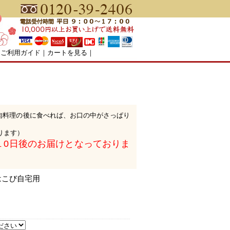
｜
ご利用ガイド
｜
カートを見る
｜
肉料理の後に食べれば、お口の中がさっぱり
ります）
１0日後のお届けとなっておりま
福はこび自宅用