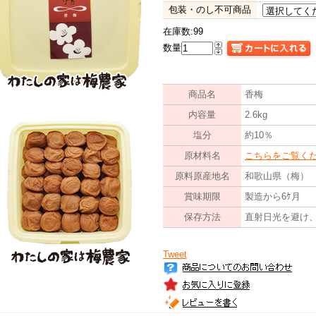
包装・のし不可商品
在庫数:99
数量
商品名
香梅
内容量
2.6kg
塩分
約10％
原材料名
こちらをご覧く
原料原産地名
和歌山県（梅）
賞味期限
製造から6ｹ月
保存方法
直射日光を避け
Tweet