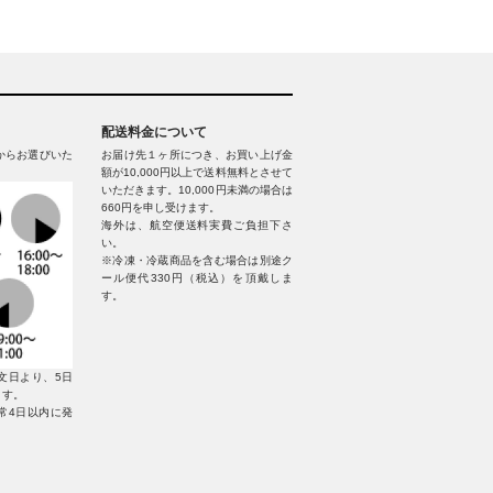
配送料金について
からお選びいた
お届け先１ヶ所につき、お買い上げ金
額が10,000円以上で送料無料とさせて
いただきます。10,000円未満の場合は
660円を申し受けます。
海外は、航空便送料実費ご負担下さ
い。
※冷凍・冷蔵商品を含む場合は別途ク
ール便代330円（税込）を頂戴しま
す。
文日より、5日
ます。
常4日以内に発