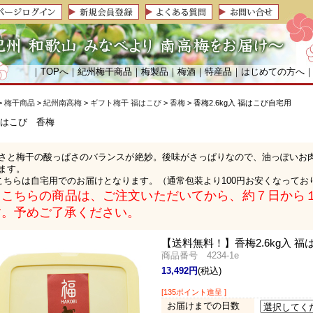
｜
TOPへ
｜
紀州梅干商品
｜
梅製品
｜
梅酒
｜
特産品
｜
はじめての方へ
>
梅干商品
>
紀州南高梅
>
ギフト梅干 福はこび
>
香梅
> 香梅2.6kg入 福はこび自宅用
さと梅干の酸っぱさのバランスが絶妙。後味がさっぱりなので、油っぽいお
ます。
こちらは自宅用でのお届けとなります。（通常包装より100円お安くなってお
※こちらの商品は、ご注文いただいてから、約７日から
す。予めご了承ください。
【送料無料！】
香梅2.6kg入 
商品番号 4234-1e
13,492円
(税込)
[135ポイント進呈 ]
お届けまでの日数