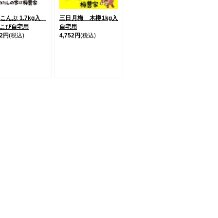
こんぶ 1.7kg入
三日月梅 木樽1kg入
こび自宅用
自宅用
12円
(税込)
4,752円
(税込)