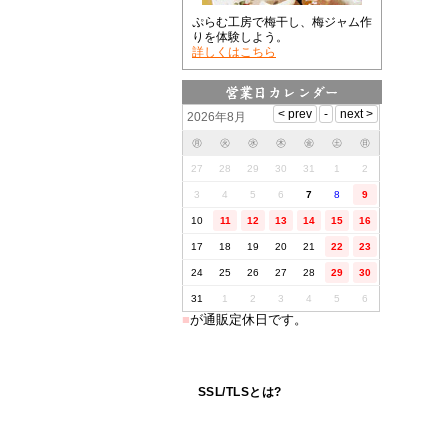
ぷらむ工房で梅干し、梅ジャム作
りを体験しよう。
詳しくはこちら
2026年8月
㊊
㊋
㊌
㊍
㊎
㊏
㊐
27
28
29
30
31
1
2
3
4
5
6
7
8
9
10
11
12
13
14
15
16
17
18
19
20
21
22
23
24
25
26
27
28
29
30
31
1
2
3
4
5
6
■
が通販定休日です。
SSL/TLSとは?