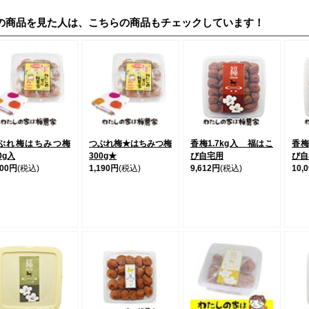
の商品を見た人は、こちらの商品もチェックしています！
ぶれ梅はちみつ梅
つぶれ梅★はちみつ梅
香梅1.7kg入 福はこ
香梅
0g入
300g★
び自宅用
び自
700円
(税込)
1,190円
(税込)
9,612円
(税込)
10,